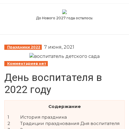
S
k
До Нового 2027 года осталось:
i
p
t
o
7 июня, 2021
Праздники 2022
t
h
e
Комментариев нет
c
День воспитателя в
o
n
2022 году
t
e
n
Содержание
t
1
История праздника
↷
2
Традиции празднования Дня воспитателя