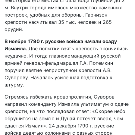
некоторых его местах стояла вода глубиной до 2
м. Внутри города имелось множество каменных
построек, удобных для обороны. Гарнизон
крепости насчитывал 35 тыс. человек и 265
орудий.
В ноябре 1790 г. русские войска начали осаду
Измаила.
Две попытки взять крепость окончились
неудачно. И тогда главнокомандующий русской
армией генерал-фельдмаршал Г.А. Потемкин
поручил взятие неприступной крепости А.В.
Суворову. Началась усиленная подготовка к
штурму.
Стремясь избежать кровопролития, Суворов
направил коменданту Измаила ультиматум о сдаче
крепости, на что последовал ответ: «Скорее небо
обрушится на землю и Дунай потечет вверх, чем
сдастся Измаил». 24 декабря 1790 г. русские
войска девятью колоннами с разных сторон