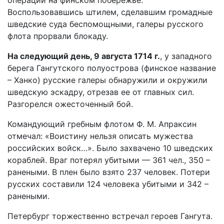
операции на финском побережье.
Воспользовавшись штилем, сделавшим громадные
шведские суда беспомощными, галеры русского
флота прорвали блокаду.
На следующий день, 9 августа 1714 г.
, у западного
берега Гангутского полуострова (финское название
– Ханко) русские галеры обнаружили и окружили
шведскую эскадру, отрезав ее от главных сил.
Разгорелся ожесточенный бой.
Командующий гребным флотом Ф. М. Апраксин
отмечал: «Воистину нельзя описать мужества
российских войск…». Было захвачено 10 шведских
кораблей. Враг потерял убитыми — 361 чел., 350 –
ранеными. В плен было взято 237 человек. Потери
русских составили 124 человека убитыми и 342 –
ранеными.
Петербург торжественно встречал героев Гангута.