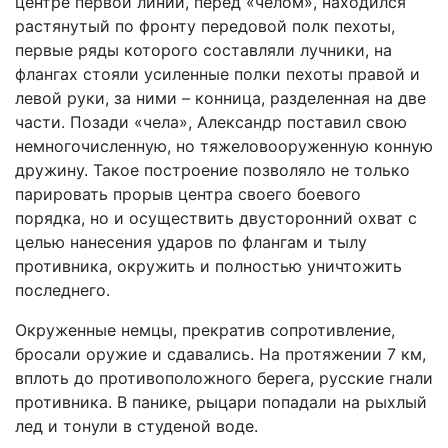
центре первой линии, перед «челом», находился
растянутый по фронту передовой полк пехоты,
первые ряды которого составляли лучники, на
флангах стояли усиленные полки пехоты правой и
левой руки, за ними – конница, разделенная на две
части. Позади «чела», Александр поставил свою
немногочисленную, но тяжеловооруженную конную
дружину. Такое построение позволяло не только
парировать прорыв центра своего боевого
порядка, но и осуществить двусторонний охват с
целью нанесения ударов по флангам и тылу
противника, окружить и полностью уничтожить
последнего.
Окруженные немцы, прекратив сопротивление,
бросали оружие и сдавались. На протяжении 7 км,
вплоть до противоположного берега, русские гнали
противника. В панике, рыцари попадали на рыхлый
лед и тонули в студеной воде.