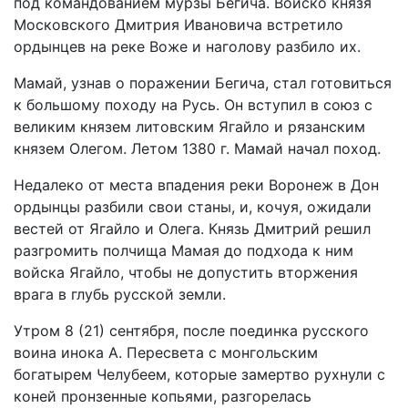
под командованием мурзы Бегича. Войско князя
Московского Дмитрия Ивановича встретило
ордынцев на реке Воже и наголову разбило их.
Мамай, узнав о поражении Бегича, стал готовиться
к большому походу на Русь. Он вступил в союз с
великим князем литовским Ягайло и рязанским
князем Олегом. Летом 1380 г. Мамай начал поход.
Недалеко от места впадения реки Воронеж в Дон
ордынцы разбили свои станы, и, кочуя, ожидали
вестей от Ягайло и Олега. Князь Дмитрий решил
разгромить полчища Мамая до подхода к ним
войска Ягайло, чтобы не допустить вторжения
врага в глубь русской земли.
Утром 8 (21) сентября, после поединка русского
воина инока А. Пересвета с монгольским
богатырем Челубеем, которые замертво рухнули с
коней пронзенные копьями, разгорелась