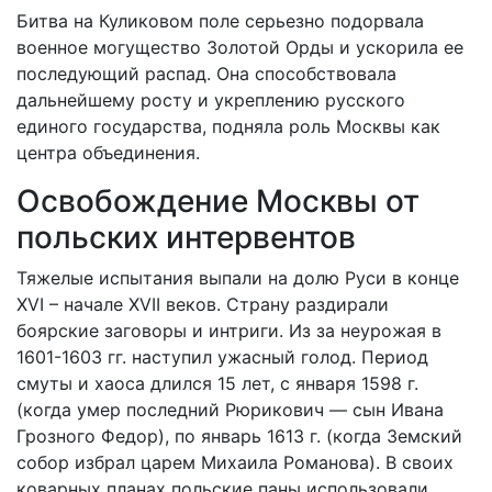
Битва на Куликовом поле серьезно подорвала
военное могущество Золотой Орды и ускорила ее
последующий распад. Она способствовала
дальнейшему росту и укреплению русского
единого государства, подняла роль Москвы как
центра объединения.
Освобождение Москвы от
польских интервентов
Тяжелые испытания выпали на долю Руси в конце
XVI – начале XVII веков. Страну раздирали
боярские заговоры и интриги. Из за неурожая в
1601-1603 гг. наступил ужасный голод. Период
смуты и хаоса длился 15 лет, с января 1598 г.
(когда умер последний Рюрикович — сын Ивана
Грозного Федор), по январь 1613 г. (когда Земский
собор избрал царем Михаила Романова). В своих
коварных планах польские паны использовали