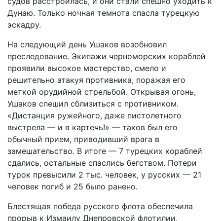
судов расстроилась, и они стали спешно уходить к
Дунаю. Только ночная темнота спасла турецкую
эскадру.
На следующий день Ушаков возобновил
преследование. Экипажи черноморских кораблей
проявили высокое мастерство, смело и
решительно атакуя противника, поражая его
меткой орудийной стрельбой. Открывая огонь,
Ушаков спешил сблизиться с противником.
«Дистанция ружейного, даже пистолетного
выстрела — и в картечь!» — таков был его
обычный прием, приводивший врага в
замешательство. В итоге — 7 турецких кораблей
сдались, остальные спаслись бегством. Потери
турок превысили 2 тыс. человек, у русских — 21
человек погиб и 25 было ранено.
Блестящая победа русского флота обеспечила
прорыв к Измаилу Днепровской флотилии,