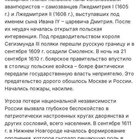
авантюристов – самозванцев Лжедмитрия I (1605
г.) и Лжедмитрия II (1608 г.), выступавших под
именем сына Ивана IY – царевича Дмитрия. После
их неудач началась открытая польская
интервенция. Под предводительством короля
Сегизмунда III поляки перешли русскую границу и в
сентябре 1609 г. осадили Смоленск. В ночь на 21
сентября 1610 г. боярское правительство впустило
в столицу польские войска – бояре фактически
передали государственную власть неприятелю. Это
предательство дорого обошлось Москве и России.
Начались пожары, насилие.
Угроза потери национальной независимости
России вызвала глубокое беспокойство в
патриотически настроенных кругах дворянства и
других сословий, всего населения. В сентябре 1611
г. в Нижнем Новгороде началось формирование
ополчения, которое сыграло решающую роль в