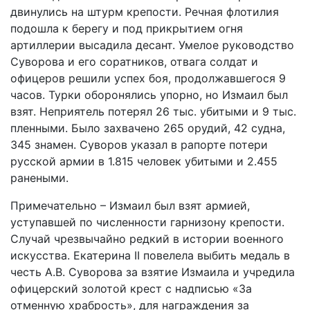
двинулись на штурм крепости. Речная флотилия
подошла к берегу и под прикрытием огня
артиллерии высадила десант. Умелое руководство
Суворова и его соратников, отвага солдат и
офицеров решили успех боя, продолжавшегося 9
часов. Турки оборонялись упорно, но Измаил был
взят. Неприятель потерял 26 тыс. убитыми и 9 тыс.
пленными. Было захвачено 265 орудий, 42 судна,
345 знамен. Суворов указал в рапорте потери
русской армии в 1.815 человек убитыми и 2.455
ранеными.
Примечательно – Измаил был взят армией,
уступавшей по численности гарнизону крепости.
Случай чрезвычайно редкий в истории военного
искусства. Екатерина II повелела выбить медаль в
честь А.В. Суворова за взятие Измаила и учредила
офицерский золотой крест с надписью «За
отменную храбрость», для награждения за