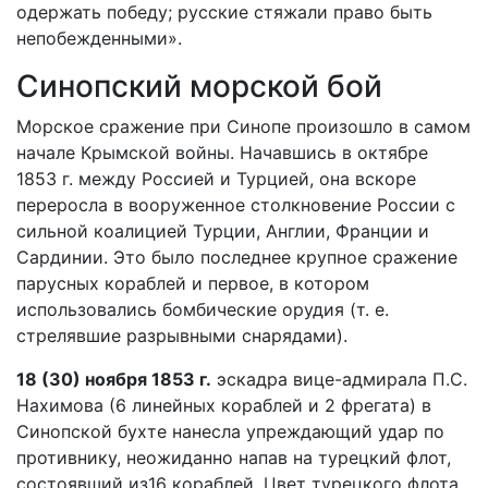
одержать победу; русские стяжали право быть
непобежденными».
Синопский морской бой
Морское сражение при Синопе произошло в самом
начале Крымской войны. Начавшись в октябре
1853 г. между Россией и Турцией, она вскоре
переросла в вооруженное столкновение России с
сильной коалицией Турции, Англии, Франции и
Сардинии. Это было последнее крупное сражение
парусных кораблей и первое, в котором
использовались бомбические орудия (т. е.
стрелявшие разрывными снарядами).
18 (30) ноября 1853 г.
эскадра вице-адмирала П.С.
Нахимова (6 линейных кораблей и 2 фрегата) в
Синопской бухте нанесла упреждающий удар по
противнику, неожиданно напав на турецкий флот,
состоявший из16 кораблей. Цвет турецкого флота