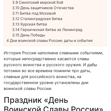
3.9
Синопский морской бой
3.10
День защитников Отечества
3.11
Битва под Москвой
3.12
Сталинградская битва
3.13
Курская битва
3.14
Героическая битва за Ленинград
3.15
День Победы
4
Дни воинской славы России: даты и события
История России наполнена славными событиями,
которые непосредственно касаются славы
русского воинства и русского оружия. И дабы
потомки во все времена помнили про даты,
славные для российского воинства, на
государственном уровне установлены дни
воинской славы России.
Праздник «День
Воинской Славы России»