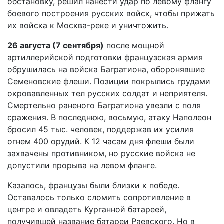
обстановку, решил нанести удар по левому флангу
боевого построения русских войск, чтобы прижать
их войска к Москва-реке и уничтожить.
26 августа (7 сентября)
после мощной
артиллерийской подготовки французская армия
обрушилась на войска Багратиона, оборонявшие
Семеновские флеши. Позиции покрылись грудами
окровавленных тел русских солдат и неприятеля.
Смертельно раненого Багратиона увезли с поля
сражения. В последнюю, восьмую, атаку Наполеон
бросил 45 тыс. человек, поддержав их усилия
огнем 400 орудий. К 12 часам дня флеши были
захвачены противником, но русские войска не
допустили прорыва на левом фланге.
Казалось, французы были близки к победе.
Оставалось только сломить сопротивление в
центре и овладеть Курганной батареей,
получившей название батареи Раевского. Но в