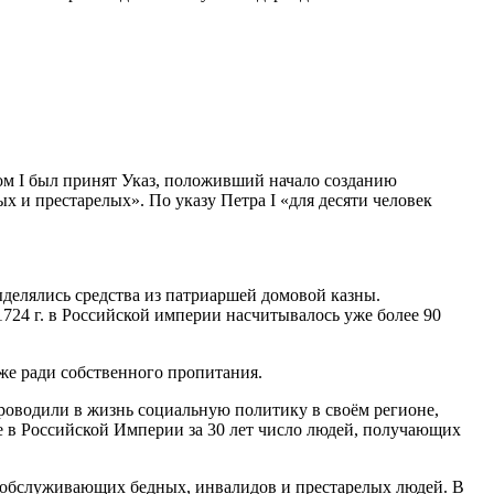
ом I был принят Указ, положивший начало созданию
 и престарелых». По указу Петра I «для десяти человек
ыделялись средства из патриаршей домовой казны.
724 г. в Российской империи насчитывалось уже более 90
аже ради собственного пропитания.
роводили в жизнь социальную политику в своём регионе,
е в Российской Империи за 30 лет число людей, получающих
, обслуживающих бедных, инвалидов и престарелых людей. В