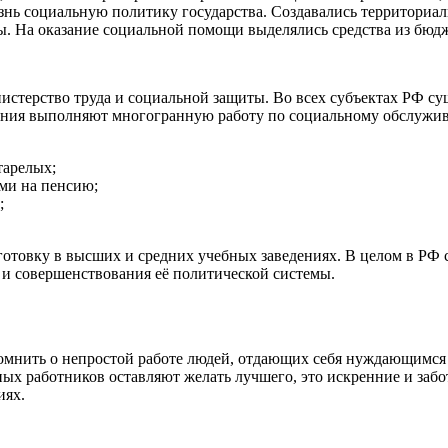
нь социальную политику государства. Создавались территориал
 На оказание социальной помощи выделялись средства из бюдж
истерство труда и социальной защиты. Во всех субъектах РФ с
ения выполняют многогранную работу по социальному обслужива
тарелых;
ми на пенсию;
;
товку в высших и средних учебных заведениях. В целом в РФ с
 и совершенствования её политической системы.
помнить о непростой работе людей, отдающих себя нуждающимся 
ных работников оставляют желать лучшего, это искренние и забо
иях.