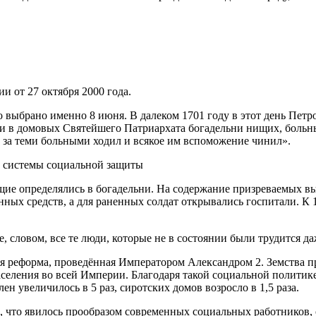
 от 27 октября 2000 года.
выбрано именно 8 июня. В далеком 1701 году в этот день Петр
 в домовых Святейшего Патриархата богадельни нищих, больных
 за теми больными ходил и всякое им вспоможение чинил».
ищие определялись в богадельни. На содержание призреваемых в
ых средств, а для раненных солдат открывались госпитали. К 1
, словом, все те люди, которые не в состоянии были трудится д
я реформа, проведённая Императором Александром 2. Земства п
селения во всей Империи. Благодаря такой социальной политик
ен увеличилось в 5 раз, сиротских домов возросло в 1,5 раза.
, что явилось прообразом современных социальных работников