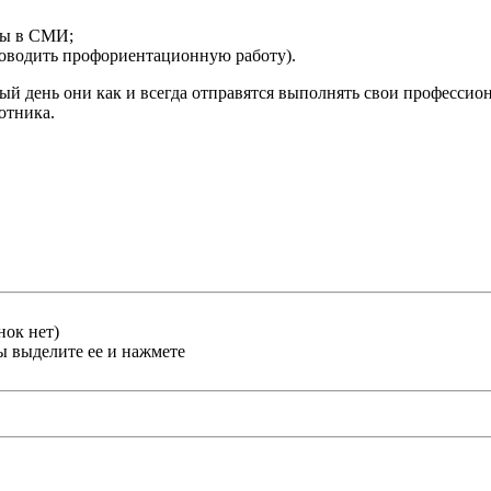
ты в СМИ;
роводить профориентационную работу).
ый день они как и всегда отправятся выполнять свои профессио
отника.
нок нет)
ы выделите ее и нажмете