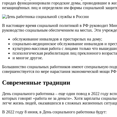
городах функционировали городские думы, проводившие в жиз
незащищённых лиц и определяли им формы социальной защиты.
В настоящее время социальной политикой в РФ руководит Мин
руководство социальным обеспечением на местах. Эти учрежд
обслуживание инвалидов и престарелых на дому;
социально-медицинское обслуживание инвалидов и прес
культурно-массовая работа с лицами только что вышедши
психологическая реабилитация лиц преклонного возраста
и многое другое.
Большинство социальных работников имеют специальную подго
совершенствуется по мере нарастания экономической мощи РФ
Современные традиции
День социального работника – еще один повод в 2022 году вс
которых говорят «работа не за деньги». Хотя зарплаты социаль
легче жизнь людей, оказавшихся в сложных жизненных ситуац
В 2022 году 8 июня, в День социального работника будут: