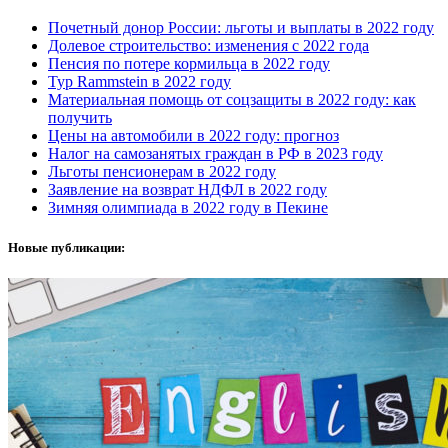
Почетный донор России: льготы и выплаты в 2022 году
Долевое строительство: изменения с 2022 года
Пенсия по потере кормильца в 2022 году
Тур Rammstein в 2022 году
Материальная помощь от соцзащиты в 2022 году: как
получить
Цены на автомобили в 2022 году: прогноз
Налог на самозанятых граждан в РФ в 2023 году
Льготы пенсионерам в 2022 году
Заявление на возврат НДФЛ в 2022 году
Зимняя олимпиада в 2022 году в Пекине
Новые публикации: