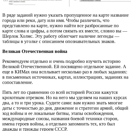
В ряде заданий нужно указать пропущенное на карте название
города или реки, дату или имя. Чтобы различить, что
представлено на карте, нужно найти все разбросанные по
карте слова и цифры, а потом связать их вместе, словно вы —
Шерлок Холмс. Эту работу облегчает наличие легенды —
таблицы в уголке с описанием опознавательных знаков.
Великая Отечественная война
Рекомендуем отдельно и очень подробно изучить историю
Великой Отечественной. Ей посвящено отдельное задание. А
еще в КИМах она всплывает несколько раз в любых заданиях:
в письменных источниках, картах, иллюстрациях, заданиях на
сопоставление.
Пять лет по сравнению со всей историей России кажутся
крохотным отрезком. Но на него мы уделяем на наших курсах
два, а то и три урока. Судите сами: вам нужно знать многие
даты с точностью до дня, движение и стратегии армий, общий
ход войны и ее локальные битвы, этапы освобождения,
международные союзы, названия боевой техники сторон,
имена героев войны, а отдельно запомнить тех, кто был
дважды и трижды героем СССР.