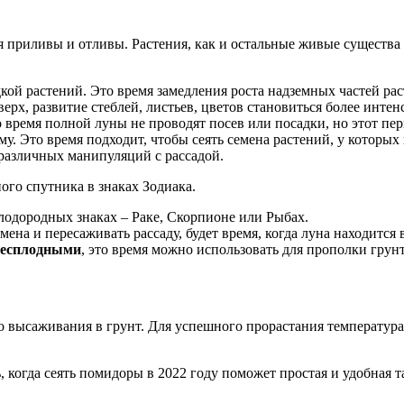
 приливы и отливы. Растения, как и остальные живые существа 
кой растений. Это время замедления роста надземных частей рас
рх, развитие стеблей, листьев, цветов становиться более интенс
 время полной луны не проводят посев или посадки, но этот пе
у. Это время подходит, чтобы сеять семена растений, у которы
различных манипуляций с рассадой.
ого спутника в знаках Зодиака.
лодородных знаках – Раке, Скорпионе или Рыбах.
мена и пересаживать рассаду, будет время, когда луна находится в
бесплодными
, это время можно использовать для прополки грунт
о высаживания в грунт. Для успешного прорастания температура
, когда сеять помидоры в 2022 году поможет простая и удобная 