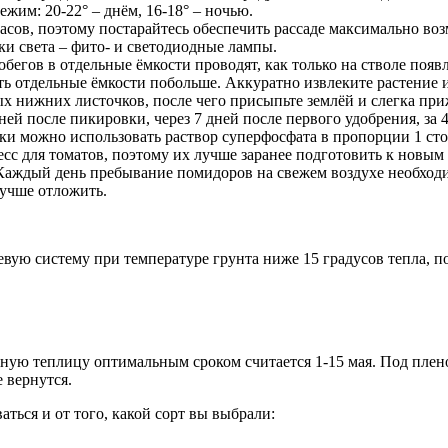
жим: 20-22° – днём, 16-18° – ночью.
часов, поэтому постарайтесь обеспечить рассаде максимально во
и света – фито- и светодиодные лампы.
егов в отдельные ёмкости проводят, как только на стволе появл
ить отдельные ёмкости побольше. Аккуратно извлеките растение 
ых нижних листочков, после чего присыпьте землёй и слегка при
ей после пикировки, через 7 дней после первого удобрения, за 
ки можно использовать раствор суперфосфата в пропорции 1 сто
ресс для томатов, поэтому их лучше заранее подготовить к новы
 Каждый день пребывание помидоров на свежем воздухе необходим
учше отложить.
ую систему при температуре грунта ниже 15 градусов тепла, по
тную теплицу оптимальным сроком считается 1-15 мая. Под пле
 вернутся.
аться и от того, какой сорт вы выбрали: