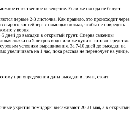
зможное естественное освещение. Если же погода не балует
яются первые 2-3 листочка. Как правило, это происходит через
из старого контейнера с помощью ложки, чтобы не повредить
жмите у корня.
4-5 дней до высадки в открытый грунт. Сперва саженцы
ловая ложка на 5 литров воды или же купить готовое средство.
м суровым условиям выращивания. За 7-10 дней до высадки на
о увеличивать на 1 час, пока рассада не переночует на улице.
этому при определении даты высадки в грунт, стоит
ночные укрытия помидоры высаживают 20-31 мая, а в открытый