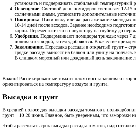
установить и поддерживать стабильный температурный ре
Освещение
. Световой день помидоров составляет 12-15 
солнечными днями, установите дополнительные источник
Пикировка
. Пикировку или же рассаживание молодых поб
10-14 дней после всходов. Заранее необходимо подготов
корни. Переместите его в новую тару на глубину до перв
Удобрения
. Подкармливают помидоры трижды: через 7 дн
поливаются водой, затем удобряются. В качестве прикорм
Закаливание
. Пересадка рассады в открытый грунт – ст
грядке рассаду выносят на балкон или улицу на полчаса.
В слишком морозный или дождливый день закаливание л
Важно! Распикированные томаты плохо восстанавливают корнев
ориентироваться на температуру воздуха и грунта.
Высадка в грунт
В средней полосе для высадки рассады томатов в поликарбона
грунт – 10-20 июня. Главное, быть уверенным, что заморозки не
Чтобы рассчитать срок высадки рассады томатов, надо отталкив