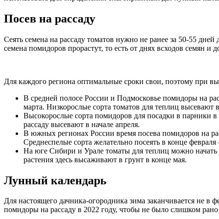
Посев на рассаду
Сеять семена на рассаду томатов нужно не ранее за 50-55 дней 
семена помидоров прорастут, то есть от днях всходов семян и д
Для каждого региона оптимальные сроки свои, поэтому при выб
В средней полосе России и Подмосковье помидоры на расс
марта. Низкорослые сорта томатов для теплиц высевают в
Высокорослые сорта помидоров для посадки в парники в 
рассаду высевают в начале апреля.
В южных регионах России время посева помидоров на рас
Среднеспелые сорта желательно посеять в конце февраля 
На юге Сибири и Урале томаты для теплиц можно начать с
растения здесь высаживают в грунт в конце мая.
Лунный календарь
Для настоящего дачника-огородника зима заканчивается не в фе
помидоры на рассаду в 2022 году, чтобы не было слишком рано