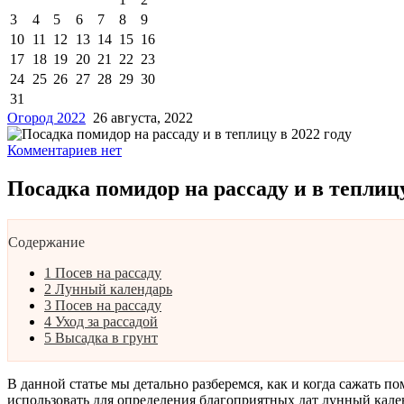
3
4
5
6
7
8
9
10
11
12
13
14
15
16
17
18
19
20
21
22
23
24
25
26
27
28
29
30
31
Огород 2022
26 августа, 2022
Комментариев нет
Посадка помидор на рассаду и в теплицу
Содержание
1
Посев на рассаду
2
Лунный календарь
3
Посев на рассаду
4
Уход за рассадой
5
Высадка в грунт
В данной статье мы детально разберемся, как и когда сажать по
использовать для определения благоприятных дат лунный кале