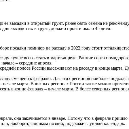
до ее высадки в открытый грунт, ранее сеять семена не рекоменду
о дня высадки их в грунт, должно пройти около 45 дней.
оре посадки помидор на рассаду в 2022 году стоит отталкивать
аду лучше всего сеять в марте-апреле. Ранние сорта помидоров 
 начале – середине апреля.
средней полосе России высаживают на рассаду в конце марта. Д
саду смещено к февралю. Для этих регионов наиболее подходяще
– начале марта. В южных регионах России также можно применять
еять в конце февраля – начале марта. В более cеверных региона
врале, она закачивается в январе. Потому что в феврале пришло 
 или, наоборот, слишком поздно, подскажет лунный календарь.