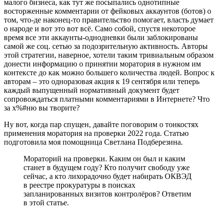
малого бизнеса, как тут же посыпались однотипные
восторженные комментарии от фейковых аккаунтов (ботов) о
том, что-де наконец-то правительство помогает, власть думает
о народе и вот это вот всё. Само собой, спустя некоторое
время все эти аккаунты-однодневки были заблокированы
самой же соц. сетью за подозрительную активность. Авторы
этой стратегии, наверное, хотели таким тривиальным образом
донести информацию о принятии моратория в нужном им
контексте до как можно большего количества людей. Вопрос к
авторам – это одноразовая акция к 19 сентября или теперь
каждый выпущенный нормативный документ будет
сопровождаться платными комментариями в Интернете? Что
за х%#ню вы творите?
Ну вот, когда пар спущен, давайте поговорим о тонкостях
применения моратория на проверки 2022 года. Статью
подготовила моя помощница Светлана Подберезина.
Мораторий на проверки. Каким он был и каким
станет в будущем году? Кто получит свободу уже
сейчас, а кто лихорадочно будет набирать ОКВЭД
в реестре прокуратуры в поисках
запланированных визитов контролёров? Ответим
в этой статье.