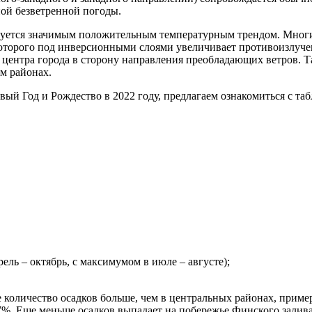
ой безветренной погоды.
зуется значимым положительным температурным трендом. Многи
которого под инверсионными слоями увеличивает противоизлуче
 центра города в сторону направления преобладающих ветров. Та
м районах.
вый Год и Рождество в 2022 году, предлагаем ознакомиться с та
ель – октябрь, с максимумом в июле – августе);
е количество осадков больше, чем в центральных районах, приме
-7%. Еще меньше осадков выпадает на побережье Финского залива