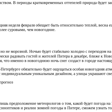
нством. В периоды кратковременных оттепелей природа будет за
дняя неделя февраля обещает быть относительно теплой, весна 
олее суровыми, чем новогодние.
 но не морозной. Ночью будет стабильно холодно с переходом на
чески радовать гостей и жителей Питера в декабре, ближе к Ново
, что именно в новогоднюю ночь снег создаст в городе настоящ
кт-Петербурге обязательно будет ощущаться особая новогодняя а
 с индивидуальным уникальным дизайном, а улицы украшают све
лишь предположение метеорологов о том, какой будет погода на
е синоптиков и реалии зимней погоды в Питере, сможем узнать т