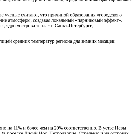
е ученые считают, что причиной образования «городского
ние атмосферы, создавая локальный «парниковый эффект».
к, ядро «острова тепла» в Санкт-Петербурге,
блицей средних температур региона для зимних месяцев:
рно на 11% и более чем на 20% соответственно. В устье Невы
 (в поселке Лисий Нос, Петродворце, Стрельне) и на островах