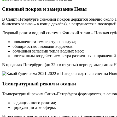
Снежный покров и замерзание Невы
В Санкт-Петербурге снежный покров держится обычно около 12
Финского залива – в конце декабря), а разрушается в последне
Ледовый режим водной системы Финский залив – Невская губа 
повышением температуры воздуха;
обширностью площади водоемов;
большими запасами тепла водных масс;
постоянным воздействием ветра различных направлений.
В пределах Петербурга (до 32 км от устья) период замерзания Не
Температурный режим и осадки
Температурный режим Санкт-Петербурга формируется, в основн
радиационного режима;
циркуляции атмосферы.
Вторжение атлантических воздушных масс (преимущественно ю