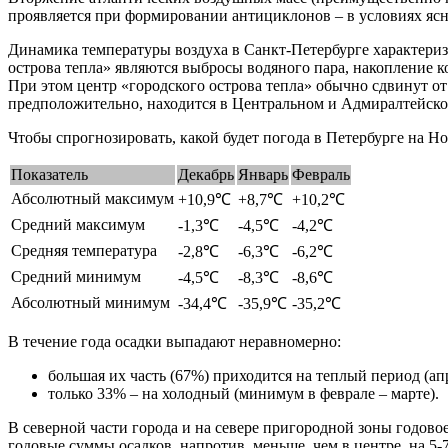
проявляется при формировании антициклонов – в условиях ясн
Динамика температуры воздуха в Санкт-Петербурге характери
острова тепла» являются выбросы водяного пара, накопление 
При этом центр «городского острова тепла» обычно сдвинут от
предположительно, находится в Центральном и Адмиралтейско
Чтобы спрогнозировать, какой будет погода в Петербурге на Но
Показатель
Декабрь
Январь
Февраль
Абсолютный максимум
+10,9℃
+8,7℃
+10,2℃
Средний максимум
-1,3℃
-4,5℃
-4,2℃
Средняя температура
-2,8℃
-6,3℃
-6,2℃
Средний минимум
-4,5℃
-8,3℃
-8,6℃
Абсолютный минимум
-34,4℃
-35,9℃
-35,2℃
В течение года осадки выпадают неравномерно:
большая их часть (67%) приходится на теплый период (апр
только 33% – на холодный (минимум в феврале – марте).
В северной части города и на севере пригородной зоны годово
годовые суммы осадков, напротив, меньше, чем в центре, на 5