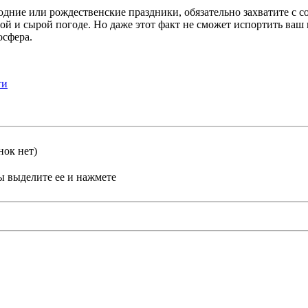
дние или рождественские праздники, обязательно захватите с с
ой и сырой погоде. Но даже этот факт не сможет испортить ваш 
осфера.
ти
нок нет)
ы выделите ее и нажмете