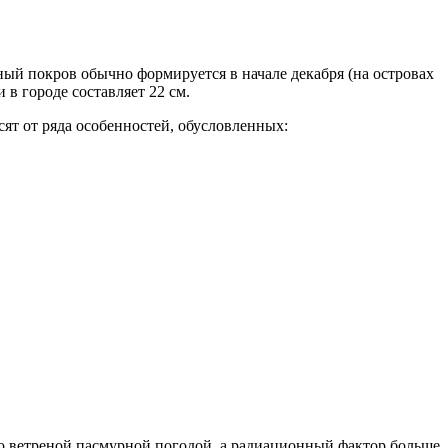
ый покров обычно формируется в начале декабря (на островах
 в городе составляет 22 см.
ят от ряда особенностей, обусловленных:
о ветреной пасмурной погодой, а радиационный фактор больше