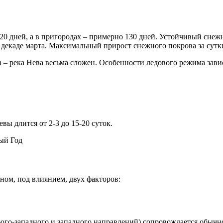
0 дней, а в пригородах – примерно 130 дней. Устойчивый снежн
й декаде марта. Максимальный прирост снежного покрова за сутки
– река Нева весьма сложен. Особенности ледового режима завис
вы длится от 2-3 до 15-20 суток.
ом, под влиянием, двух факторов:
го-западного и западного направлений) сопровождается обычн