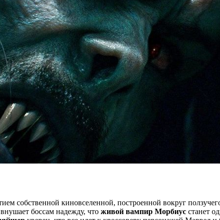
итием собственной киновселенной, построенной вокруг ползучего
 внушает боссам надежду, что
живой вампир Морбиус
станет од