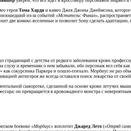
ляйшер
уверен, что все идет к кроссоверу персонажей Марвел и
мео героя
Тома Харди
и камео Джея Джоны Джеймсона, которог
 произошедший из-за событий
«Мстители: Финал»
, распространяе
ит две комикс-вселенные и позволит Sony сделать адаптацию, г
делал страдающий с детства от редкого заболевания крови проф
а слуху и временами о нем забывали, ибо персонаж вел себя как
» как сокурсника Паркера и пошло-поехало. Морбиус не раз объ
ивацией антигероя же всегда оставался поиск лекарства от свое
ентальной сыворотке, сделанной на основе крови летучих мыше
фессора: он превращается в кровожадного монстра с невероятны
ическом боевике
«Морбиус»
воплотит
Джаред Лето
(
«Отряд само