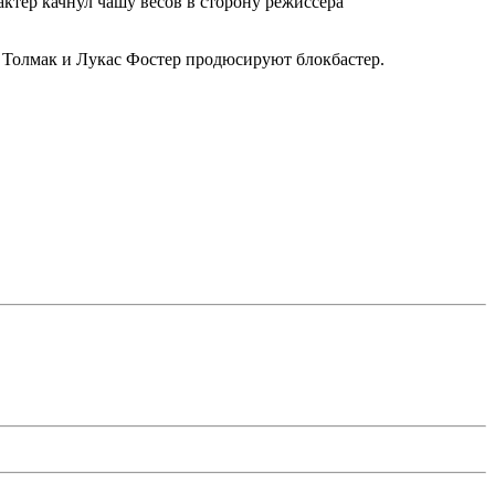
актёр качнул чашу весов в сторону режиссера
ю Толмак и Лукас Фостер продюсируют блокбастер.