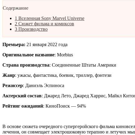
Содержание
1
Вселенная Sony Marvel Universe
2
Сюжет фильма и комиксов
3
Производство
Премьера:
21 января 2022 года
Оригинальное название
: Morbius
Страна производства
: Соединенные Штаты Америки
Жанр
: ужасы, фантастика, боевик, триллер, фэнтези
Режиссер
: Даниэль Эспиноса
Актерский состав
: Джаред Лето, Джаред Харрис, Майкл Китон
Рейтинг ожиданий
: КиноПоиск — 94%
В основе сюжета очередного супергеройского фильма киновселе
лечения, он совмещает электрошоковую терапию и летучих мыш