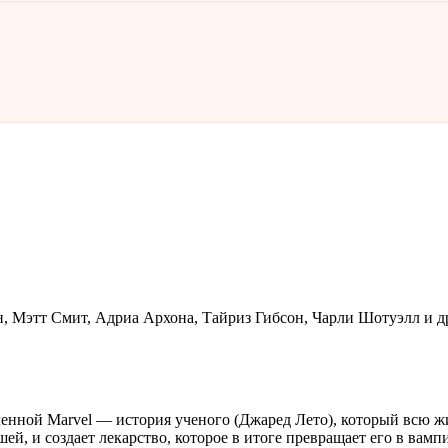
, Мэтт Смит, Адриа Архона, Тайриз Гибсон, Чарли Шотуэлл и д
нной Marvel — история ученого (Джаред Лето), который всю жиз
ей, и создает лекарство, которое в итоге превращает его в ва