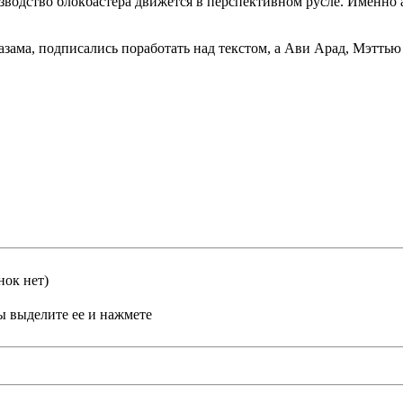
зводство блокбастера движется в перспективном русле. Именно 
зама, подписались поработать над текстом, а Ави Арад, Мэтть
нок нет)
ы выделите ее и нажмете