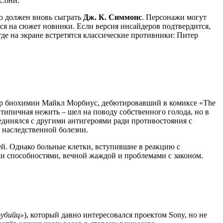
 Сони.
о должен вновь сыграть
Дж. К. Симмонс
. Персонажи могут
тся на сюжет новинки. Если версия инсайдеров подтвердится,
де на экране встретятся классические противники: Питер
ессор биохимии Майкл Морбиус, дебютировавший в комиксе «The
 типичная нежить – шел на поводу собственного голода, но в
единялся с другими антигероями ради противостояния с
й наследственной болезни.
й. Однако больные клетки, вступившие в реакцию с
ми способностями, вечной жаждой и проблемами с законом.
убийц»
), который давно интересовался проектом Sony, но не