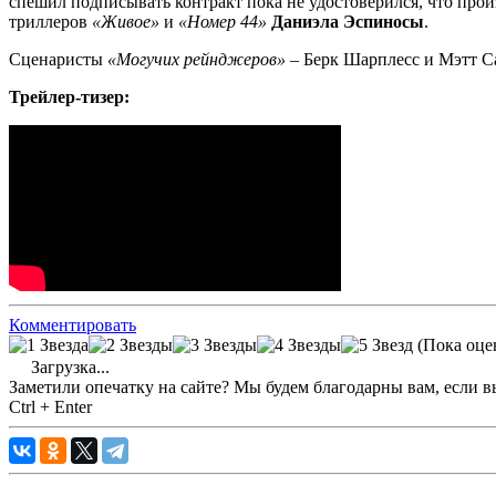
спешил подписывать контракт пока не удостоверился, что прои
триллеров
«Живое»
и
«Номер 44»
Даниэла Эспиносы
.
Сценаристы
«Могучих рейнджеров»
– Берк Шарплесс и Мэтт Са
Трейлер-тизер:
Комментировать
(Пока оце
Загрузка...
Заметили опечатку на сайте? Мы будем благодарны вам, если в
Ctrl + Enter