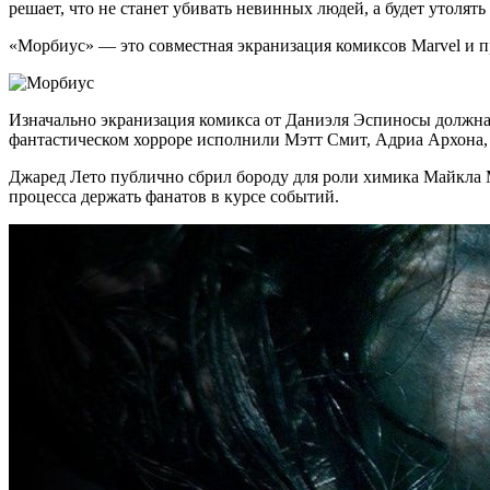
решает, что не станет убивать невинных людей, а будет утолят
«Морбиус» — это совместная экранизация комиксов Marvel и про
Изначально экранизация комикса от Даниэля Эспиносы должна 
фантастическом хорроре исполнили Мэтт Смит, Адриа Архона,
Джаред Лето публично сбрил бороду для роли химика Майкла Мо
процесса держать фанатов в курсе событий.