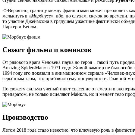
студии сейчас находится сиквел
«Венома»
и режиссер
Рубен Ф
<>Вероятно, границу между франшизами может преодолеть ка
мелькнуть в
«Морбиусе»
, ибо, по слухам, скачок во времени,
то участие Джеймсона в грядущем ужастике фактически объедин
Паркер и Веном.
Сюжет фильма и комиксов
От рядового врага Человека-паука до героя – такой путь про
Amazing Spider-Man» в 1971 году. Живой вампир не был особо н
1994 году его показали в анимационном сериале «Человек-паук
серьёзным злом, что прибавило ему популярности. Главной мот
По сюжету фильма ученый ищет спасение от смерти в эксперим
препаратом, не только исцеляют Майкла, но и меняет тело про
Производство
Летом 2018 года стало известно, что ключевую роль в фантаст