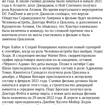
же года. К июлю съемки должны были начаться в начале 2021
года в Атланте, штат Джорджия, и Ной Сентинео получил
роль Крушителя Атомов. Во время виртуального мероприятия
DC FanDome в августе Джонсон сообщил, что версия
Общества Справедливости Америки в фильме будет включать
Человека-ястреба, Доктора Фейта и Циклона, в дополнение к
Крушителю Атомов. Он объяснил, что Хокгёрл изначально
была включена в команду, но по сложной причине она в
конечном итоге не могла участвовать в фильме и была
заменена Циклоном.
Рори Хайнс и Сохраб Ноширвани написали новый сценарий
к сентябрю, когда на роль Человека-ястреба был выбран Элдис
Ходж. В следующем месяце Warner Bros. скорректировали
график предстоящих выпусков из-за пандемии, оставив
«Чёрного Адама» без даты выхода. Позже в октябре Сара
Шахи присоединилась к актерскому составу в роли Адрианны
Томаз. Квинтесса Суинделл получила роль Циклона в
декабре, а Марван Кензари присоединился к актерскому
составу в феврале 2021 года. Съемки фильма должны были
начаться в апреле этого года, а строительство декораций
начнется к середине марта. Пирс Броснан получил роль
Доктора Фейта в конце марта, а новая дата выхода фильма
была назначена на 29 июля 2022 года. В апреле к актерскому
составу присоединились Джеймс Кусати-Мойер, Бодхи