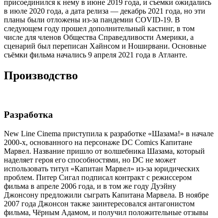
присоединился к нему в июне 2019 года, и съемки ожидались
в июле 2020 года, а дата релиза — декабрь 2021 года, но эти
планы были отложены из-за пандемии COVID-19. В
следующем году прошел дополнительный кастинг, в том
числе для членов Общества Справедливости Америки, а
сценарий был переписан Хайнсом и Ноширвани. Основные
съёмки фильма начались 9 апреля 2021 года в Атланте.
Производство
Разработка
New Line Cinema приступила к разработке «Шазама!» в начале
2000-х, основанного на персонаже DC Comics Капитане
Марвел. Название пришло от волшебника Шазама, который
наделяет героя его способностями, но DC не может
использовать титул «Капитан Марвел» из-за юридических
проблем. Питер Сигал подписал контракт с режиссером
фильма в апреле 2006 года, и в том же году Дуэйну
Джонсону предложили сыграть Капитана Марвела. В ноябре
2007 года Джонсон также заинтересовался антагонистом
фильма, Чёрным Адамом, и получил положительные отзывы