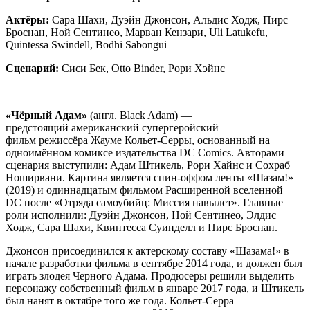
Актёры:
Сара Шахи, Дуэйн Джонсон, Альдис Ходж, Пирс
Броснан, Ной Сентинео, Марван Кензари, Uli Latukefu,
Quintessa Swindell, Bodhi Sabongui
Сценарий:
Сиси Бек, Otto Binder, Рори Хэйнс
«Чёрный Адам»
(англ.
Black Adam
) —
предстоящий американский супергеройский
фильм режиссёра Жауме Кольет-Серры, основанный на
одноимённом комиксе издательства DC Comics. Авторами
сценария выступили: Адам Штикель, Рори Хайнс и Сохраб
Ноширвани. Картина является спин-оффом ленты «Шазам!»
(2019) и одиннадцатым фильмом Расширенной вселенной
DC после «Отряда самоубийц: Миссия навылет». Главные
роли исполнили: Дуэйн Джонсон, Ной Сентинео, Элдис
Ходж, Сара Шахи, Квинтесса Суинделл и Пирс Броснан.
Джонсон присоединился к актерскому составу «Шазама!» в
начале разработки фильма в сентябре 2014 года, и должен был
играть злодея Черного Адама. Продюсеры решили выделить
персонажу собственный фильм в январе 2017 года, и Штикель
был нанят в октябре того же года. Кольет-Серра