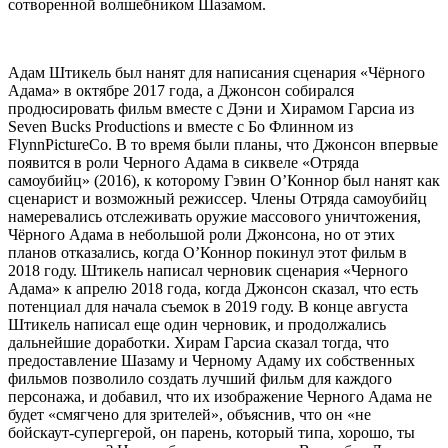
сотворенной волшебником Шазамом.
Адам Штикель был нанят для написания сценария «Чёрного
Адама» в октябре 2017 года, а Джонсон собирался
продюсировать фильм вместе с Дэни и Хирамом Гарсиа из
Seven Bucks Productions и вместе с Бо Флинном из
FlynnPictureCo. В то время были планы, что Джонсон впервые
появится в роли Черного Адама в сиквеле «Отряда
самоубийц» (2016), к которому Гэвин О’Коннор был нанят как
сценарист и возможный режиссер. Члены Отряда самоубийц
намеревались отслеживать оружие массового уничтожения,
Чёрного Адама в небольшой роли Джонсона, но от этих
планов отказались, когда О’Коннор покинул этот фильм в
2018 году. Штикель написал черновик сценария «Черного
Адама» к апрелю 2018 года, когда Джонсон сказал, что есть
потенциал для начала съемок в 2019 году. В конце августа
Штикель написал еще один черновик, и продолжались
дальнейшие доработки. Хирам Гарсиа сказал тогда, что
предоставление Шазаму и Черному Адаму их собственных
фильмов позволило создать лучший фильм для каждого
персонажа, и добавил, что их изображение Черного Адама не
будет «смягчено для зрителей», объяснив, что он «не
бойскаут-супергерой, он парень, который типа, хорошо, ты