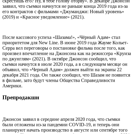
скрестишь его? Ну, я тебе голову оторву». В декабре Джонсон
заявил, что съемки начнутся не раньше конца 2019 года из-за
его контрактов с фильмами «Джуманджи: Новый уровень»
(2019) и «Красное уведомление» (2021).
После кассового успеха «Шазама!», «Чёрный Адам» стал
приоритетом для New Line. В июне 2019 года Жауме Кольет-
Серра вел переговоры о постановке фильма после того, как
произвел впечатление на Джонсона как на режиссера «Круиза
по джунглям» (2021). В октябре Джонсон сообщил, что
съемки начнутся в июле 2020 года, а в следующем месяце он
объявил, что «Черный Адам» должен выйти на экраны 22
декабря 2021 года. Он также сообщил, что Шазам не появится
в фильме, зато будут члены Общества Справедливости
Америки.
Препродакшн
Джонсон заявил в середине апреля 2020 года, что съемки
были отложены из-за пандемии COVID-19, и теперь они
планируют начать производство в августе или сентябре того