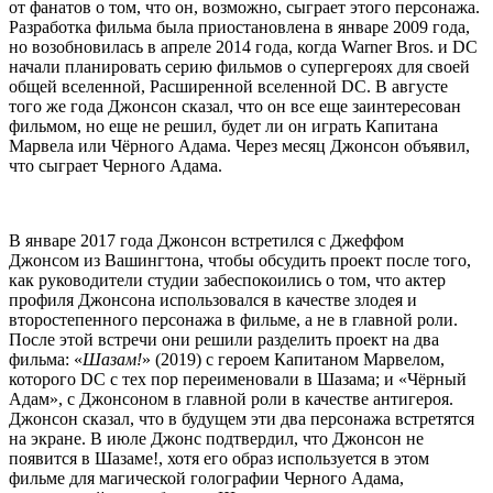
от фанатов о том, что он, возможно, сыграет этого персонажа.
Разработка фильма была приостановлена ​​в январе 2009 года,
но возобновилась в апреле 2014 года, когда Warner Bros. и DC
начали планировать серию фильмов о супергероях для своей
общей вселенной, Расширенной вселенной DC. В августе
того же года Джонсон сказал, что он все еще заинтересован
фильмом, но еще не решил, будет ли он играть Капитана
Марвела или Чёрного Адама. Через месяц Джонсон объявил,
что сыграет Черного Адама.
В январе 2017 года Джонсон встретился с Джеффом
Джонсом из Вашингтона, чтобы обсудить проект после того,
как руководители студии забеспокоились о том, что актер
профиля Джонсона использовался в качестве злодея и
второстепенного персонажа в фильме, а не в главной роли.
После этой встречи они решили разделить проект на два
фильма: «
Шазам!
» (2019) с героем Капитаном Марвелом,
которого DC с тех пор переименовали в Шазама; и «Чёрный
Адам», с Джонсоном в главной роли в качестве антигероя.
Джонсон сказал, что в будущем эти два персонажа встретятся
на экране. В июле Джонс подтвердил, что Джонсон не
появится в Шазаме!, хотя его образ используется в этом
фильме для магической голографии Черного Адама,