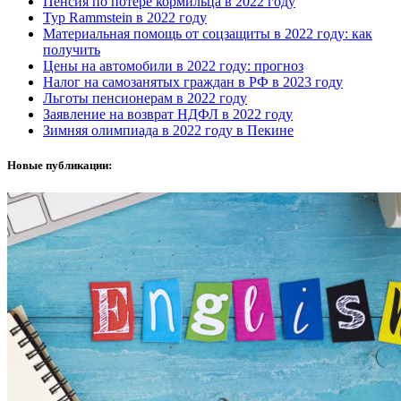
Пенсия по потере кормильца в 2022 году
Тур Rammstein в 2022 году
Материальная помощь от соцзащиты в 2022 году: как
получить
Цены на автомобили в 2022 году: прогноз
Налог на самозанятых граждан в РФ в 2023 году
Льготы пенсионерам в 2022 году
Заявление на возврат НДФЛ в 2022 году
Зимняя олимпиада в 2022 году в Пекине
Новые публикации: