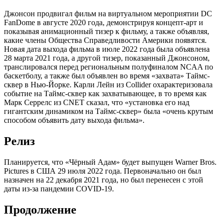
Джонсон продвигал фильм на виртуальном мероприятии DC
FanDome в августе 2020 года, демонстрируя концепт-арт и
показывая анимационный тизер к фильму, а также объявляя,
какие члены Общества Справедливости Америки появятся.
Новая дата выхода фильма в июле 2022 года была объявлена
28 марта 2021 года, а другой тизер, показанный Джонсоном,
транслировался перед региональным полуфиналом NCAA по
баскетболу, а также был объявлен во время «захвата» Таймс-
сквер в Нью-Йорке. Карли Лейн из Collider охарактеризовала
событие на Таймс-сквер как захватывающее, в то время как
Марк Серрелс из CNET сказал, что «установка его над
гигантским динамиком на Таймс-сквер» была «очень крутым
способом объявить дату выхода фильма».
Релиз
Планируется, что «Чёрный Адам» будет выпущен Warner Bros.
Pictures в США 29 июля 2022 года. Первоначально он был
назначен на 22 декабря 2021 года, но был перенесен с этой
даты из-за пандемии COVID-19.
Продолжение