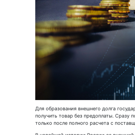
Для образования внешнего долга госуда
получить товар без предоплаты. Сразу п
только после полного расчета с постав