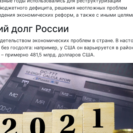
азные годы использовались для реструктуризации
бюджетного дефицита, решения неотложных проблем
ведения экономических реформ, а также с иными целям
ий долг России
идетельством экономических проблем в стране. В наст
 без госдолга: например, у США он варьируется в райо
г. – примерно 481,5 млрд. долларов США.