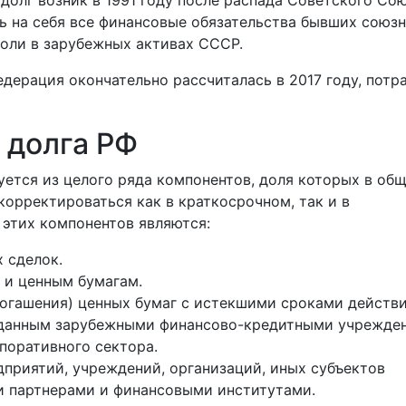
долг возник в 1991 году после распада Советского Сою
ь на себя все финансовые обязательства бывших союз
доли в зарубежных активах СССР.
ерация окончательно рассчиталась в 2017 году, потр
 долга РФ
ется из целого ряда компонентов, доля которых в об
орректироваться как в краткосрочном, так и в
этих компонентов являются:
 сделок.
 и ценным бумагам.
огашения) ценных бумаг с истекшими сроками действи
выданным зарубежными финансово-кредитными учрежде
поративного сектора.
риятий, учреждений, организаций, иных субъектов
и партнерами и финансовыми институтами.