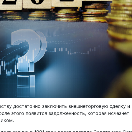
рству достаточно заключить внешнеторговую сделку и
осле этого появится задолженность, которая исчезнет
щиком.