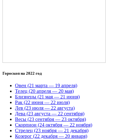
Гороскоп на 2022 год
Овен (21 марта — 19 апреля)
Телец (20 апреля — 20 мая)
Близнецы (21 мая — 21 июня)
Рак (22 июня — 22 июля)
Лев (23 июля — 22 августа)
Дева (23 августа — 22 сентября)
Весы (23 сентября — 23 октября)
Скорпион (24 октября — 22 ноября)
Стрелец (23 ноября — 21 декабря)
Козерог (22 декабря — 20 января)