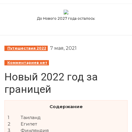
S
k
До Нового 2027 года осталось:
i
p
t
o
7 мая, 2021
Путешествия 2022
t
h
Комментариев нет
e
c
Новый 2022 год за
o
n
границей
t
e
n
Содержание
t
1
Таиланд
↷
2
Египет
3
Финляндия