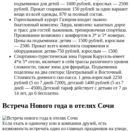
подъемники для детей — 1600 рублей, взрослых — 2500
рублей. Прокат снаряжения: 150 рублей за один вариант
вещи из всей одежды, 870 за полный состав.
Горнолыжный курорт Газпром-входит лыжно-
биатлонный комплекс Лаура, комплекс канатных дорог
и трасс для гостей лыжников, тренировочная спортбаза.
Проживание возможно с комфортом в 3* и 5* номерах.
Цены на подъемники: детям — 1500 рублей, взрослым
— 2500. Прокат всего комплекта снаряжения и
оборудования: детям-750 рублей, взрослым — 1500.
Спортивно-туристическая зона Горная Карусель-имеет
4*и 5* отели, включает в себя трассы различного уровня
сложности, также зоны для фрирайда. Подъемники
поделены на два сектора: Центральный и Восточный.
Стоимость дневного ски-пасса: 1 день-взрослый 2250
рублей (5 из 7 дней-7200), детский 1400 рублей (5 из 7
дней — 4500).Детский тариф действует с детьми от 7 до
14 лет, до 6 бесплатно.
Встреча Нового года в отелях Сочи
Если ехать в одиночку или в компании друзей, есть
возможность встречать один из главных праздников на улице,