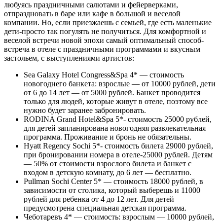
любуясь праздничными салютами и фейерверками,
отпраздновать в баре или кафе в большой и веселой
компании. Но, если приезжаешь с семьей, где есть маленькие
дети-просто так погулять не получиться. Для комфортной и
веселой встречи новой эпохи самый оптимальный способ-
встреча в отеле с праздничными программами и вкусным
застольем, с выступлениями артистов:
Sea Galaxy Hotel Congress&Spa 4* — стоимость
новогоднего банкета: взрослые — от 10000 рублей, дети
от 6 до 14 лет — от 5000 рублей. Банкет проводится
только для людей, которые живут в отеле, поэтому все
нужно будет заранее забронировать.
RODINA Grand Hotel&Spa 5*- стоимость 25000 рублей,
для детей запланирована новогодняя развлекательная
программа. Проживание и бронь не обязательны.
Hyatt Regency Sochi 5*- стоимость билета 29000 рублей,
при бронировании номера в отеле-25000 рублей. Детям
— 50% от стоимости взрослого билета и банкет с
входом в детскую комнату, до 6 лет — бесплатно.
Pullman Sochi Center 5* — стоимость 18000 рублей, в
зависимости от столика, который выберешь и 11000
рублей для ребенка от 4 до 12 лет. Для детей
предусмотрена специальная детская программа.
Чеботаревъ 4* — стоимость: взрослым — 10000 рублей,