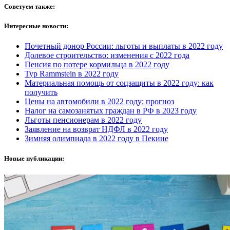
Советуем также:
Интересные новости:
Почетный донор России: льготы и выплаты в 2022 году
Долевое строительство: изменения с 2022 года
Пенсия по потере кормильца в 2022 году
Тур Rammstein в 2022 году
Материальная помощь от соцзащиты в 2022 году: как
получить
Цены на автомобили в 2022 году: прогноз
Налог на самозанятых граждан в РФ в 2023 году
Льготы пенсионерам в 2022 году
Заявление на возврат НДФЛ в 2022 году
Зимняя олимпиада в 2022 году в Пекине
Новые публикации: