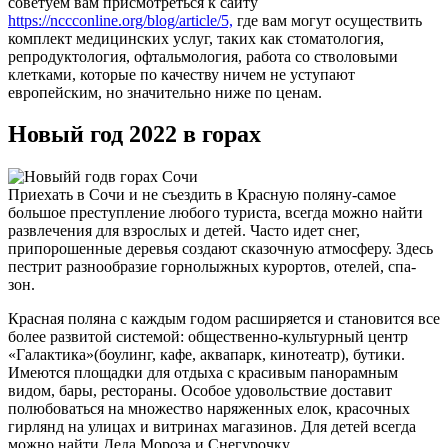
советуем вам присмотреться к сайту
https://nccconline.org/blog/article/5,
где вам могут осуществить
комплект медицинских услуг, таких как стоматология,
репродуктология, офтальмология, работа со стволовыми
клетками, которые по качеству ничем не уступают
европейским, но значительно ниже по ценам.
Новый год 2022 в горах
Приехать в Сочи и не съездить в Красную поляну-самое
большое преступление любого туриста, всегда можно найти
развлечения для взрослых и детей. Часто идет снег,
припорошенные деревья создают сказочную атмосферу. Здесь
пестрит разнообразие горнолыжных курортов, отелей, спа-
зон.
Красная поляна с каждым годом расширяется и становится все
более развитой системой: общественно-культурный центр
«Галактика»(боулинг, кафе, аквапарк, кинотеатр), бутики.
Имеются площадки для отдыха с красивым панорамным
видом, бары, рестораны. Особое удовольствие доставит
полюбоваться на множество наряженных елок, красочных
гирлянд на улицах и витринах магазинов. Для детей всегда
можно найти Деда Мороза и Снегурочку.