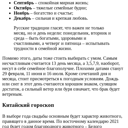
Сентябрь
– спокойная мирная жизнь;
Октябрь
– тяжелые семейные будни;
Ноябрь
– богатство и счастье;
Декабрь
– сильная и крепкая любовь.
Русские традиции гласят, что важен не только
месяц, но и день недели: понедельник, вторник и
среда – быть богатыми, здоровыми и
счастливыми, а четверг и пятница – испытывать
трудности в семейной жизни.
Помимо этого, даты тоже стоить выбирать с умом. Самым
несчастливым считается 13 день месяца, а 3,5,7,9, наоборот,
несут в себе семейное благополучие. Плохими датами станут
29 февраля, 11 июня и 16 июля. Кроме сочетаний дня и
месяца, стоит присмотреться к погодным условиям. Дождь
или снег в этот день считаются хорошим знаком, сулящим
достаток, а сильный ветер или буря означает, что брак будет
ветреным.
Китайский гороскоп
В выборе года свадьбы основным будет характер животного,
правящего в данное время. По восточному календарю 2021
год будет годом благородного животного – Белого