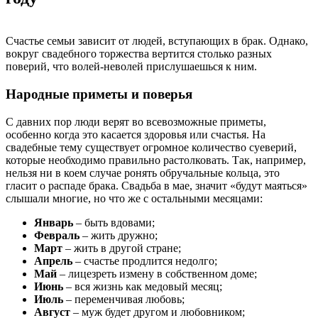
Счастье семьи зависит от людей, вступающих в брак. Однако,
вокруг свадебного торжества вертится столько разных
поверий, что волей-неволей прислушаешься к ним.
Народные приметы и поверья
С давних пор люди верят во всевозможные приметы,
особенно когда это касается здоровья или счастья. На
свадебные тему существует огромное количество суеверий,
которые необходимо правильно растолковать. Так, например,
нельзя ни в коем случае ронять обручальные кольца, это
гласит о распаде брака. Свадьба в мае, значит «будут маяться»
слышали многие, но что же с остальными месяцами:
Январь
– быть вдовами;
Февраль
– жить дружно;
Март
– жить в другой стране;
Апрель
– счастье продлится недолго;
Май
– лицезреть измену в собственном доме;
Июнь
– вся жизнь как медовый месяц;
Июль
– переменчивая любовь;
Август
– муж будет другом и любовником;