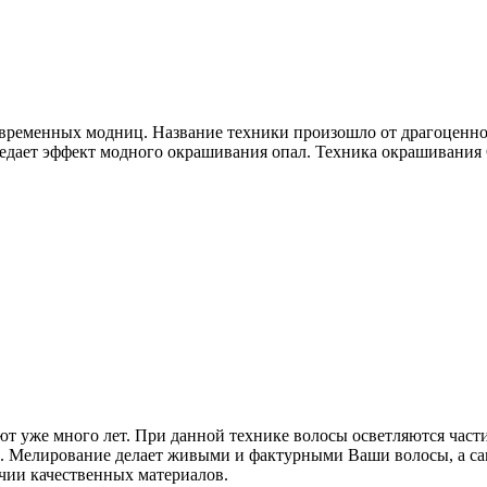
временных модниц. Название техники произошло от драгоценног
ередает эффект модного окрашивания опал. Техника окрашивания 
ают уже много лет. При данной технике волосы осветляются час
ос. Мелирование делает живыми и фактурными Ваши волосы, а с
чии качественных материалов.