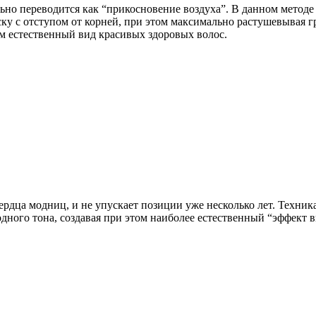
ьно переводится как “прикосновение воздуха”. В данном методе 
ску с отступом от корней, при этом максимально растушевывая 
ом естественный вид красивых здоровых волос.
рдца модниц, и не упускает позиции уже несколько лет. Техник
 одного тона, создавая при этом наиболее естественный “эффект