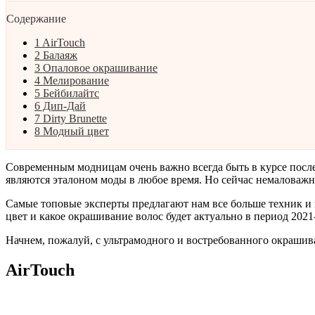
Содержание
1
AirTouch
2
Балаяж
3
Опаловое окрашивание
4
Мелирование
5
Бейбилайтс
6
Дип-Дай
7
Dirty Brunette
8
Модный цвет
Современным модницам очень важно всегда быть в курсе посл
являются эталоном моды в любое время. Но сейчас немаловажн
Самые топовые эксперты предлагают нам все больше техник и ц
цвет и какое окрашивание волос будет актуально в период 20
Начнем, пожалуй, с ультрамодного и востребованного окрашива
AirTouch