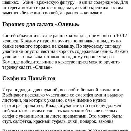
шашках. «Убил» вражескую фигуру – выпил содержимое. Для
интереса можно играть в поддавки, а особо крепким гостям
заменить белое вино во.кой, а красное – коньяком.
Горошек для салата «Оливье»
Гостей объединить в две равных команды, примерно по 10-12
человек. Каждому игроку вручить по шпажке, и выдать по
банке зеленого горошка на команду. По звуковому сигналу
участники опустошают на скорость содержимое банок. Важно
условие – накалывать только по одному горошку за раз.
Команде победительнице в качестве приза можно вручить
тарелку салата «Оливье».
Селфи на Новый год
Игра подходит для шумной, веселой и большой компании.
Выбирают несколько участников со смартфонами и выдают
листочки, на которых указано, с чем именно нужно
сфотографироваться. Каждый участник по сигналу должен
побежать по гостям и сделать как можно больше веселых
селфи с указанными на листе предметами. Это может быть:
стул, салфетка, красный туфель, очки, подарок, заколка.