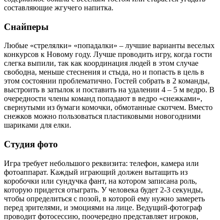
составляющие жгучего напитка.
Снайперы
Любые «стрелялки» «попадалки» – лучшие варианты веселых
конкурсов к Новому году. Лучше проводить игру, когда гости
слегка выпили, так как координация людей в этом случае
свободна, меньше стеснения и стыда, но и попасть в цель в
этом состоянии проблематично. Гостей собрать в 2 команды,
выстроить в затылок и поставить на удалении 4 – 5 м ведро. В
очередности члены команд попадают в ведро «снежками»,
свернутыми из бумаги комочки, обмотанные скотчем. Вместо
снежков можно пользоваться пластиковыми новогодними
шариками для елки.
Студия фото
Игра требует небольшого реквизита: телефон, камера или
фотоаппарат. Каждый играющий должен вытащить из
коробочки или сундучка фант, на котором записана роль,
которую придется отыграть. У человека будет 2-3 секунды,
чтобы определиться с позой, в которой ему нужно замереть
перед зрителями, и эмоциями на лице. Ведущий-фотограф
проводит фотосессию, поочередно представляет игроков,