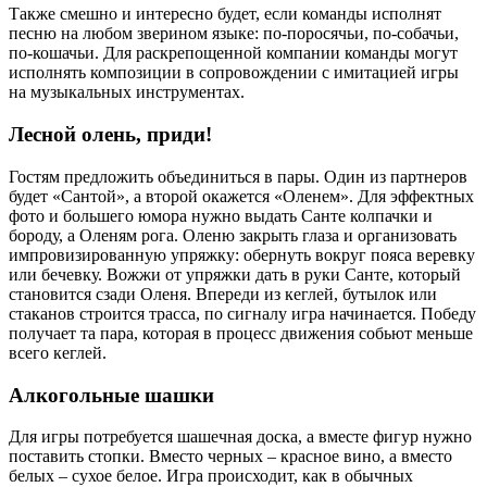
Также смешно и интересно будет, если команды исполнят
песню на любом зверином языке: по-поросячьи, по-собачьи,
по-кошачьи. Для раскрепощенной компании команды могут
исполнять композиции в сопровождении с имитацией игры
на музыкальных инструментах.
Лесной олень, приди!
Гостям предложить объединиться в пары. Один из партнеров
будет «Сантой», а второй окажется «Оленем». Для эффектных
фото и большего юмора нужно выдать Санте колпачки и
бороду, а Оленям рога. Оленю закрыть глаза и организовать
импровизированную упряжку: обернуть вокруг пояса веревку
или бечевку. Вожжи от упряжки дать в руки Санте, который
становится сзади Оленя. Впереди из кеглей, бутылок или
стаканов строится трасса, по сигналу игра начинается. Победу
получает та пара, которая в процесс движения собьют меньше
всего кеглей.
Алкогольные шашки
Для игры потребуется шашечная доска, а вместе фигур нужно
поставить стопки. Вместо черных – красное вино, а вместо
белых – сухое белое. Игра происходит, как в обычных