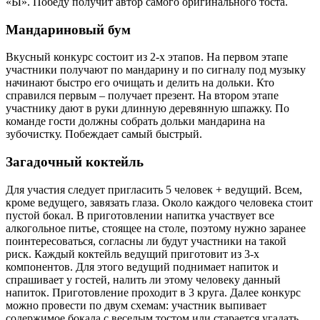
«Ы». Победу получит автор самого оригинального тоста.
Мандариновый бум
Вкусный конкурс состоит из 2-х этапов. На первом этапе
участники получают по мандарину и по сигналу под музыку
начинают быстро его очищать и делить на дольки. Кто
справился первым – получает презент. На втором этапе
участнику дают в руки длинную деревянную шпажку. По
команде гости должны собрать дольки мандарина на
зубочистку. Побеждает самый быстрый.
Загадочный коктейль
Для участия следует пригласить 5 человек + ведущий. Всем,
кроме ведущего, завязать глаза. Около каждого человека стоит
пустой бокал. В приготовлении напитка участвует все
алкогольное питье, стоящее на столе, поэтому нужно заранее
поинтересоваться, согласны ли будут участники на такой
риск. Каждый коктейль ведущий приготовит из 3-х
компонентов. Для этого ведущий поднимает напиток и
спрашивает у гостей, налить ли этому человеку данный
напиток. Приготовление проходит в 3 круга. Далее конкурс
можно провести по двум схемам: участник выпивает
содержимое бокала с веселым тостом или старается угадать