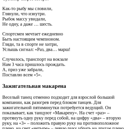
Как-то рыбу мы словили,
Глянули, что изнутри.
Рыбок массу увидали,
Не одну, а даже … шесть.
Спортсмен мечтает ежедневно
Быть настоящим чемпионом.
Гляди, та в спорте не хитри,
Услышь сигнал: «Раз, два… марш!
Случилось, транспорт на вокзале
Нам 3 часа пришлось прождать.
А, приз уже забрали,
Поставлю всем «5».
Зажигательная макарена
Веселый танец отменно подходит для взрослой большой
компании, как разогрев перед блоком танцев. Для
зажигательной пятиминутки потребуется ведущий. Он
показывает, как танцуют «Макарену». На счет «раз» –
протянуть одну руку перед собой, на цифру «два» – вторую
руку, на «3» – положить правую руку на противоположное
плечо, на счет «четыре» – левую руку убрать на другое плечо.