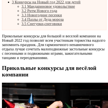
3
Конкурсы на Новый год 2022 для детей
3.1
Мандариновое удовольствие
3.2
Ритм Нового года
3.3
Новогодние песенки
3.4
Пазлы от Деда мороза
3.5
Снегурки-снеговики
Прикольные конкурсы для большой и веселой компании на
Новый 2022 год позволят всем участникам торжества надолго
запомнить праздник. Для гармоничного ненавязчивого
отдыха лучше сочетать малоподвижные застольные конкурсы
с песенными и подвижными играми, зажигательными
танцами и переодеваниями.
Прикольные конкурсы для весёлой
компании