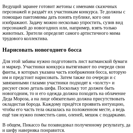
Ведущий заранее готовит жетоны с именами сказочных
персонажей и раздаёт их участникам конкурса. Те должны с
помощью пантомимы дать понять публике, кого они
изображают. Задачу можно несколько упростить, сузив вид
персонажей до новогодних или, например, взять только
животных. Зрители определят самого артистичного мима
трудового коллектива.
Нарисовать новогоднего босса
Для этой забавы нужно подготовить лист ватманской бумаги
и маркер. Участники конкурса вытягивают по очереди свои
фанты, в которых указана часть изображения босса, которую
им и предстоит нарисовать. Затем также по очереди и с
завязанными глазами участники подходят к «холсту» и
рисуют свою деталь шефа. Поскольку тот должен быть
новогодним, то и его одежда должна походить на облачение
Деда Мороза, а на лице обязательно должна присутствовать
окладистая борода. Каждому придётся проявить интуицию,
чтобы его часть тела оказалась на положенном месте, а ведь
ещё там нужно поместить сани, оленей, мешок с подарками.
В общем, Пикассо бы позавидовал полученному результату, да
и шефу наверняка понравится.