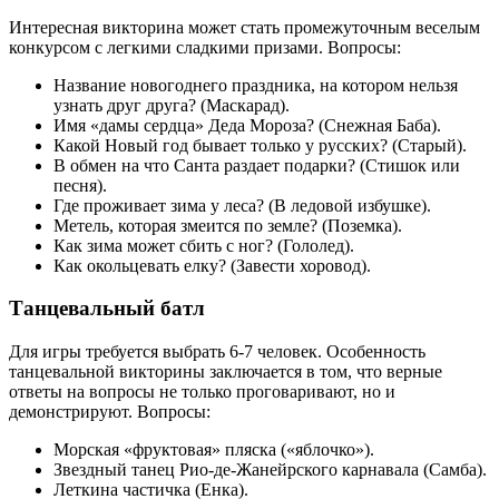
Интересная викторина может стать промежуточным веселым
конкурсом с легкими сладкими призами. Вопросы:
Название новогоднего праздника, на котором нельзя
узнать друг друга? (Маскарад).
Имя «дамы сердца» Деда Мороза? (Снежная Баба).
Какой Новый год бывает только у русских? (Старый).
В обмен на что Санта раздает подарки? (Стишок или
песня).
Где проживает зима у леса? (В ледовой избушке).
Метель, которая змеится по земле? (Поземка).
Как зима может сбить с ног? (Гололед).
Как окольцевать елку? (Завести хоровод).
Танцевальный батл
Для игры требуется выбрать 6-7 человек. Особенность
танцевальной викторины заключается в том, что верные
ответы на вопросы не только проговаривают, но и
демонстрируют. Вопросы:
Морская «фруктовая» пляска («яблочко»).
Звездный танец Рио-де-Жанейрского карнавала (Самба).
Леткина частичка (Енка).