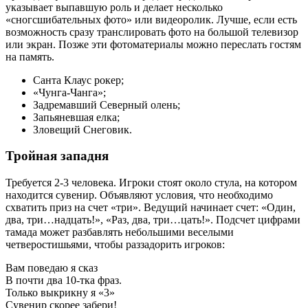
указывает выпавшую роль и делает несколько
«сногсшибательных фото» или видеоролик. Лучше, если есть
возможность сразу транслировать фото на большой телевизор
или экран. Позже эти фотоматериалы можно переслать гостям
на память.
Санта Клаус рокер;
«Чунга-Чанга»;
Задремавший Северный олень;
Запьяневшая елка;
Зловещий Снеговик.
Тройная западня
Требуется 2-3 человека. Игроки стоят около стула, на котором
находится сувенир. Объявляют условия, что необходимо
схватить приз на счет «три». Ведущий начинает счет: «Один,
два, три…надцать!», «Раз, два, три…цать!». Подсчет цифрами
тамада может разбавлять небольшими веселыми
четверостишьями, чтобы раззадорить игроков:
Вам поведаю я сказ
В почти два 10-тка фраз.
Только выкрикну я «3»
Сувенир скорее забери!