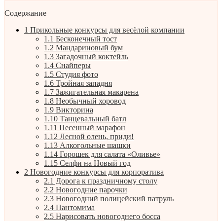
Содержание
1
Прикольные конкурсы для весёлой компании
1.1
Бесконечный тост
1.2
Мандариновый бум
1.3
Загадочный коктейль
1.4
Снайперы
1.5
Студия фото
1.6
Тройная западня
1.7
Зажигательная макарена
1.8
Необычный хоровод
1.9
Викторина
1.10
Танцевальный батл
1.11
Песенный марафон
1.12
Лесной олень, приди!
1.13
Алкогольные шашки
1.14
Горошек для салата «Оливье»
1.15
Селфи на Новый год
2
Новогодние конкурсы для корпоратива
2.1
Дорога к праздничному столу
2.2
Новогодние парочки
2.3
Новогодний полицейский патруль
2.4
Пантомима
2.5
Нарисовать новогоднего босса