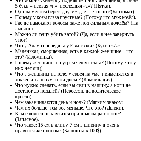
Что можно увидеть у поднявшей ногу женщины, в слове
5 букв – первая «п», последняя «а»? (Пятка).
Одним местом берёт, другим даёт – что это?(Банкомат).
Почему у козы глаза грустные? (Потому что муж козёл).
Где не намокают волосы даже под сильным дождём? (На
лысине).
Можно ли тещу убить ватой? (Да, если в нее завернуть
утюг).
Что у Адама спереди, а у Евы сзади? (Буква «А»).
Маленькая, сморщенная, есть в каждой женщине – что
это? (Изюминка).
Почему женщины по утрам чешут глаза? (Потому, что у
них нет яиц).
Что у женщины на теле, у еврея на уме, применяется в
хоккее и на шахматной доске? (Комбинация).
Что нужно сделать, если вы сели в машину, а ноги не
достают до педалей? (Пересесть на водительское
кресло).
Чем заканчиваются день и ночь? (Мягким знаком).
Чем их больше, тем вес меньше. Что это? (Дырки).
Какое колесо не крутится при правом развороте?
(Запасное).
Что такое: 15 см в длину, 7 см в ширину и очень
нравится женщинам? (Банкнота в 100$).