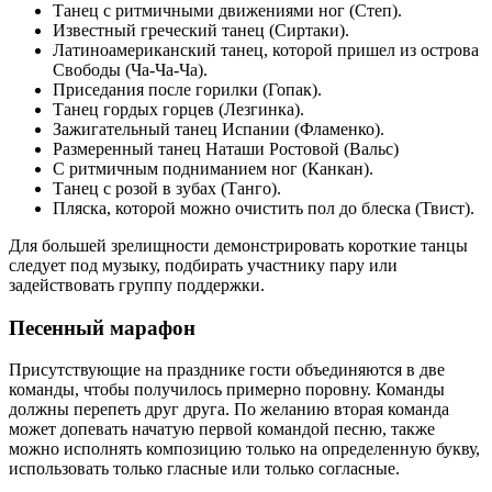
Танец с ритмичными движениями ног (Степ).
Известный греческий танец (Сиртаки).
Латиноамериканский танец, которой пришел из острова
Свободы (Ча-Ча-Ча).
Приседания после горилки (Гопак).
Танец гордых горцев (Лезгинка).
Зажигательный танец Испании (Фламенко).
Размеренный танец Наташи Ростовой (Вальс)
С ритмичным подниманием ног (Канкан).
Танец с розой в зубах (Танго).
Пляска, которой можно очистить пол до блеска (Твист).
Для большей зрелищности демонстрировать короткие танцы
следует под музыку, подбирать участнику пару или
задействовать группу поддержки.
Песенный марафон
Присутствующие на празднике гости объединяются в две
команды, чтобы получилось примерно поровну. Команды
должны перепеть друг друга. По желанию вторая команда
может допевать начатую первой командой песню, также
можно исполнять композицию только на определенную букву,
использовать только гласные или только согласные.