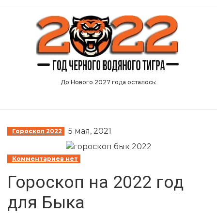
S
k
i
p
t
o
t
До Нового 2027 года осталось:
h
e
c
o
5 мая, 2021
Гороскоп 2022
n
t
Комментариев нет
e
n
Гороскоп на 2022 год
t
для Быка
↷